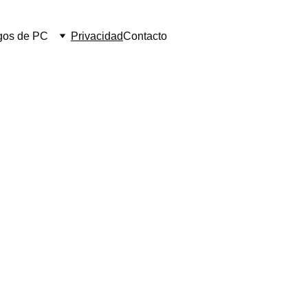
gos de PC
Privacidad
Contacto
itica de Privac